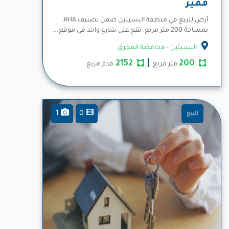
مميز
أرض للبيع في منطقة البسيتين ضمن تصنيف RHA،
بمساحة 200 متر مربع، تقع على شارع واحد في موقع...
المزيد
البسيتين - محافظة المحرق
2152
200
متر مربع
قدم مربع
1
0
للبيع