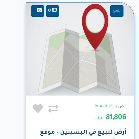
1
0
للبيع
أرض سكنية - RHA
81,806
دينار
أرض للبيع في البسيتين – موقع