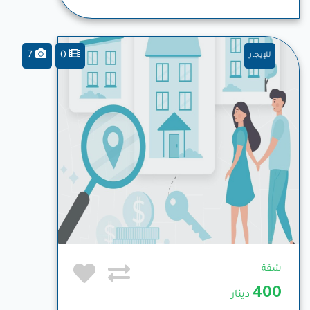
7
0
للإيجار
شقة
400
دينار