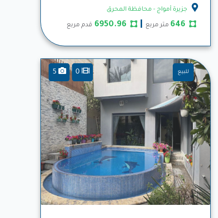
المزيد
جزيرة أمواج - محافظة المحرق
6950.96
646
متر مربع
قدم مربع
5
0
للبيع