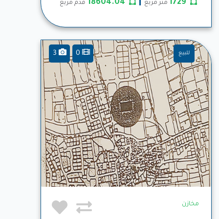
18604.04
1729
متر مربع
قدم مربع
3
0
للبيع
مخازن